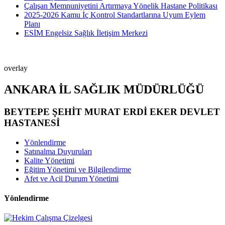
Çalışan Memnuniyetini Artırmaya Yönelik Hastane Politikası
2025-2026 Kamu İç Kontrol Standartlarına Uyum Eylem
Planı
ESİM Engelsiz Sağlık İletişim Merkezi
overlay
ANKARA İL SAĞLIK MÜDÜRLÜĞÜ
BEYTEPE ŞEHİT MURAT ERDİ EKER DEVLET
HASTANESİ
Yönlendirme
Satınalma Duyuruları
Kalite Yönetimi
Eğitim Yönetimi ve Bilgilendirme
Afet ve Acil Durum Yönetimi
Yönlendirme