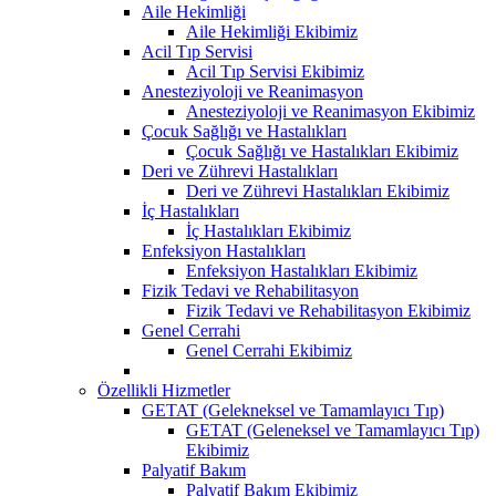
Aile Hekimliği
Aile Hekimliği Ekibimiz
Acil Tıp Servisi
Acil Tıp Servisi Ekibimiz
Anesteziyoloji ve Reanimasyon
Anesteziyoloji ve Reanimasyon Ekibimiz
Çocuk Sağlığı ve Hastalıkları
Çocuk Sağlığı ve Hastalıkları Ekibimiz
Deri ve Zührevi Hastalıkları
Deri ve Zührevi Hastalıkları Ekibimiz
İç Hastalıkları
İç Hastalıkları Ekibimiz
Enfeksiyon Hastalıkları
Enfeksiyon Hastalıkları Ekibimiz
Fizik Tedavi ve Rehabilitasyon
Fizik Tedavi ve Rehabilitasyon Ekibimiz
Genel Cerrahi
Genel Cerrahi Ekibimiz
Özellikli Hizmetler
GETAT (Gelekneksel ve Tamamlayıcı Tıp)
GETAT (Geleneksel ve Tamamlayıcı Tıp)
Ekibimiz
Palyatif Bakım
Palyatif Bakım Ekibimiz