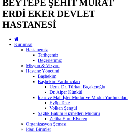
BEYTEPE ŞEHİT MURAT
ERDİ EKER DEVLET
HASTANESİ
Kurumsal
Hastanemiz
Tarihçemiz
Değerlerimiz
Misyon & Vizyon
Hastane Yönetimi
Başhekim
Başhekim Yardımcıları
Uzm. Dr. Türkan Bıçakçıoğlu
Dr. Alper Künkül
İdari ve Mali İşler Müdür ve Müdür Yardımcıları
Eyüp Teke
Volkan Şengül
Sağlık Bakım Hizmetleri Müdürü
Zeliha Ebru Elveren
Organizasyon Şeması
İdari Birimler