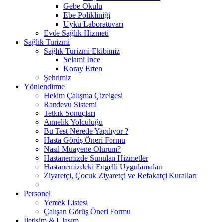
Gebe Okulu
Ebe Polikliniği
Uyku Laboratuvarı
Evde Sağlık Hizmeti
Sağlık Turizmi
Sağlık Turizmi Ekibimiz
Selami İnce
Koray Erten
Şehrimiz
Yönlendirme
Hekim Çalışma Çizelgesi
Randevu Sistemi
Tetkik Sonuçları
Annelik Yolculuğu
Bu Test Nerede Yapılıyor ?
Hasta Görüş Öneri Formu
Nasıl Muayene Olurum?
Hastanemizde Sunulan Hizmetler
Hastanemizdeki Engelli Uygulamaları
Ziyaretçi, Çocuk Ziyaretçi ve Refakatçi Kuralları
Personel
Yemek Listesi
Çalışan Görüş Öneri Formu
İletişim & Ulaşım