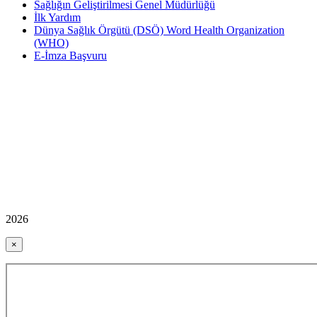
Sağlığın Geliştirilmesi Genel Müdürlüğü
İlk Yardım
Dünya Sağlık Örgütü (DSÖ) Word Health Organization
(WHO)
E-İmza Başvuru
2026
×