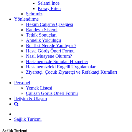
Selami İnce
Koray Erten
Şehrimiz
Yönlendirme
Hekim Çalışma Çizelgesi
Randevu Sistemi
Tetkik Sonuçları
Annelik Yolculuğu
Bu Test Nerede Yapılıyor ?
Hasta Görüş Öneri Formu
Nasıl Muayene Olurum?
Hastanemizde Sunulan Hizmetler
Hastanemizdeki Engelli Uygulamaları
Ziyaretçi, Çocuk Ziyaretçi ve Refakatçi Kuralları
Personel
Yemek Listesi
Çalışan Görüş Öneri Formu
İletişim & Ulaşım
Sağlık Turizmi
Sağlık Turizmi