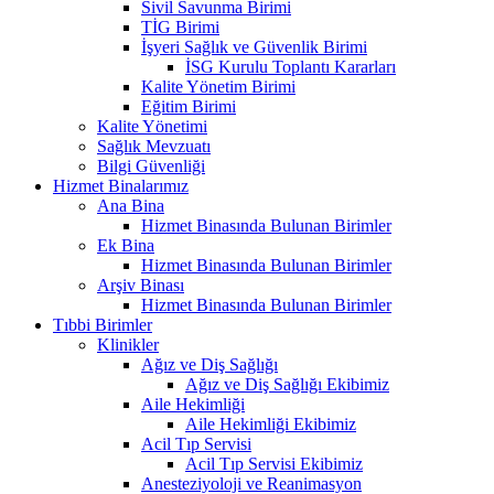
Sivil Savunma Birimi
TİG Birimi
İşyeri Sağlık ve Güvenlik Birimi
İSG Kurulu Toplantı Kararları
Kalite Yönetim Birimi
Eğitim Birimi
Kalite Yönetimi
Sağlık Mevzuatı
Bilgi Güvenliği
Hizmet Binalarımız
Ana Bina
Hizmet Binasında Bulunan Birimler
Ek Bina
Hizmet Binasında Bulunan Birimler
Arşiv Binası
Hizmet Binasında Bulunan Birimler
Tıbbi Birimler
Klinikler
Ağız ve Diş Sağlığı
Ağız ve Diş Sağlığı Ekibimiz
Aile Hekimliği
Aile Hekimliği Ekibimiz
Acil Tıp Servisi
Acil Tıp Servisi Ekibimiz
Anesteziyoloji ve Reanimasyon