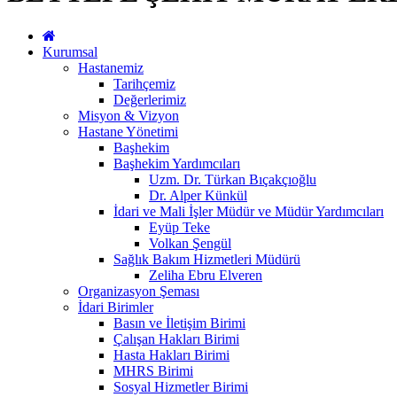
Kurumsal
Hastanemiz
Tarihçemiz
Değerlerimiz
Misyon & Vizyon
Hastane Yönetimi
Başhekim
Başhekim Yardımcıları
Uzm. Dr. Türkan Bıçakçıoğlu
Dr. Alper Künkül
İdari ve Mali İşler Müdür ve Müdür Yardımcıları
Eyüp Teke
Volkan Şengül
Sağlık Bakım Hizmetleri Müdürü
Zeliha Ebru Elveren
Organizasyon Şeması
İdari Birimler
Basın ve İletişim Birimi
Çalışan Hakları Birimi
Hasta Hakları Birimi
MHRS Birimi
Sosyal Hizmetler Birimi