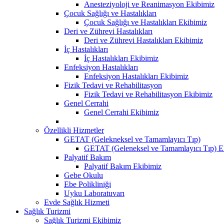
Anesteziyoloji ve Reanimasyon Ekibimiz
Çocuk Sağlığı ve Hastalıkları
Çocuk Sağlığı ve Hastalıkları Ekibimiz
Deri ve Zührevi Hastalıkları
Deri ve Zührevi Hastalıkları Ekibimiz
İç Hastalıkları
İç Hastalıkları Ekibimiz
Enfeksiyon Hastalıkları
Enfeksiyon Hastalıkları Ekibimiz
Fizik Tedavi ve Rehabilitasyon
Fizik Tedavi ve Rehabilitasyon Ekibimiz
Genel Cerrahi
Genel Cerrahi Ekibimiz
Özellikli Hizmetler
GETAT (Gelekneksel ve Tamamlayıcı Tıp)
GETAT (Geleneksel ve Tamamlayıcı Tıp) E
Palyatif Bakım
Palyatif Bakım Ekibimiz
Gebe Okulu
Ebe Polikliniği
Uyku Laboratuvarı
Evde Sağlık Hizmeti
Sağlık Turizmi
Sağlık Turizmi Ekibimiz