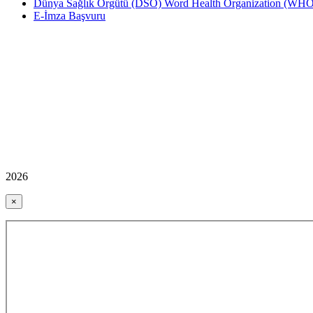
Dünya Sağlık Örgütü (DSÖ) Word Health Organization (WHO
E-İmza Başvuru
2026
×