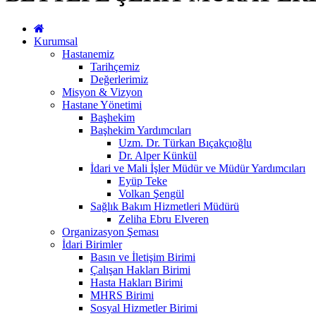
Kurumsal
Hastanemiz
Tarihçemiz
Değerlerimiz
Misyon & Vizyon
Hastane Yönetimi
Başhekim
Başhekim Yardımcıları
Uzm. Dr. Türkan Bıçakçıoğlu
Dr. Alper Künkül
İdari ve Mali İşler Müdür ve Müdür Yardımcıları
Eyüp Teke
Volkan Şengül
Sağlık Bakım Hizmetleri Müdürü
Zeliha Ebru Elveren
Organizasyon Şeması
İdari Birimler
Basın ve İletişim Birimi
Çalışan Hakları Birimi
Hasta Hakları Birimi
MHRS Birimi
Sosyal Hizmetler Birimi