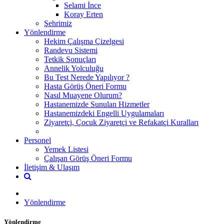
Selami İnce
Koray Erten
Şehrimiz
Yönlendirme
Hekim Çalışma Çizelgesi
Randevu Sistemi
Tetkik Sonuçları
Annelik Yolculuğu
Bu Test Nerede Yapılıyor ?
Hasta Görüş Öneri Formu
Nasıl Muayene Olurum?
Hastanemizde Sunulan Hizmetler
Hastanemizdeki Engelli Uygulamaları
Ziyaretçi, Çocuk Ziyaretçi ve Refakatçi Kuralları
Personel
Yemek Listesi
Çalışan Görüş Öneri Formu
İletişim & Ulaşım
Yönlendirme
Yönlendirme