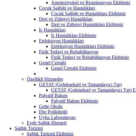
Anesteziyoloji ve Reanimasyon Ekibimiz
Çocuk Sağlığı ve Hastalıkları
Çocuk Sağlığı ve Hastalıkları Ekibimiz
Deri ve Zührevi Hastalıkları
Deri ve Zührevi Hastalıkları Ekibimiz
İç Hastalıkları
İç Hastalıkları Ekibimiz
Enfeksiyon Hastalıkları
Enfeksiyon Hastalıkları Ekibimiz
Fizik Tedavi ve Rehabilitasyon
Fizik Tedavi ve Rehabilitasyon Ekibimiz
Genel Cerrahi
Genel Cerrahi Ekibimiz
Özellikli Hizmetler
GETAT (Gelekneksel ve Tamamlayıcı Tıp)
GETAT (Geleneksel ve Tamamlayıcı Tıp) E
Palyatif Bakım
Palyatif Bakım Ekibimiz
Gebe Okulu
Ebe Polikliniği
Uyku Laboratuvarı
Evde Sağlık Hizmeti
Sağlık Turizmi
Sağlık Turizmi Ekibimiz