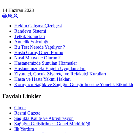
14 Haziran 2023
Hekim Çalışma Çizelgesi
Randevu Sistemi
Tetkik Sonuçları
Annelik Yolculuğu
Bu Test Nerede Yapılıyor ?
Hasta Görüş Öneri Formu
Nasıl Muayene Olurum?
Hastanemizde Sunulan Hizmetler
Hastanemizdeki Engelli Uygulamaları
Ziyaretçi, Çocuk Ziyaretçi ve Refakatçi Kuralları
Hasta ve Hasta Yakını Hakları
Koruyucu Sağlık ve Sağlığın Geliştirilmesine Yönelik Etkinlikl
Faydalı Linkler
Cimer
Resmi Gazete
Sağlıkta Kalite ve Akreditasyon
Sağlığın Geliştirilmesi Genel Müdürlüğü
İlk Yardım