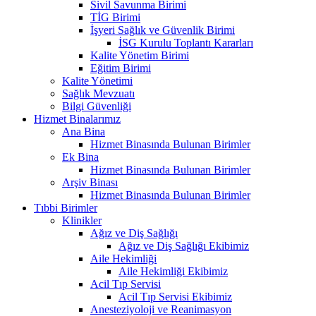
Sivil Savunma Birimi
TİG Birimi
İşyeri Sağlık ve Güvenlik Birimi
İSG Kurulu Toplantı Kararları
Kalite Yönetim Birimi
Eğitim Birimi
Kalite Yönetimi
Sağlık Mevzuatı
Bilgi Güvenliği
Hizmet Binalarımız
Ana Bina
Hizmet Binasında Bulunan Birimler
Ek Bina
Hizmet Binasında Bulunan Birimler
Arşiv Binası
Hizmet Binasında Bulunan Birimler
Tıbbi Birimler
Klinikler
Ağız ve Diş Sağlığı
Ağız ve Diş Sağlığı Ekibimiz
Aile Hekimliği
Aile Hekimliği Ekibimiz
Acil Tıp Servisi
Acil Tıp Servisi Ekibimiz
Anesteziyoloji ve Reanimasyon