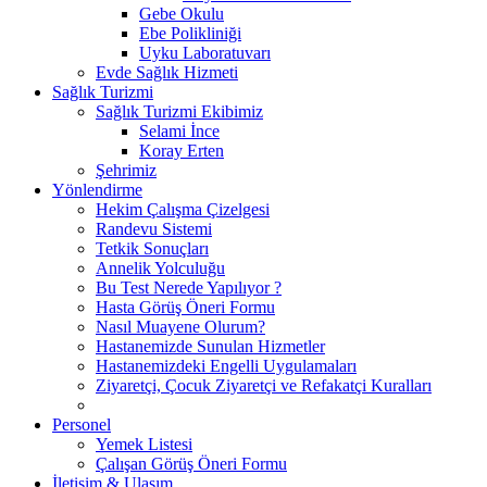
Gebe Okulu
Ebe Polikliniği
Uyku Laboratuvarı
Evde Sağlık Hizmeti
Sağlık Turizmi
Sağlık Turizmi Ekibimiz
Selami İnce
Koray Erten
Şehrimiz
Yönlendirme
Hekim Çalışma Çizelgesi
Randevu Sistemi
Tetkik Sonuçları
Annelik Yolculuğu
Bu Test Nerede Yapılıyor ?
Hasta Görüş Öneri Formu
Nasıl Muayene Olurum?
Hastanemizde Sunulan Hizmetler
Hastanemizdeki Engelli Uygulamaları
Ziyaretçi, Çocuk Ziyaretçi ve Refakatçi Kuralları
Personel
Yemek Listesi
Çalışan Görüş Öneri Formu
İletişim & Ulaşım