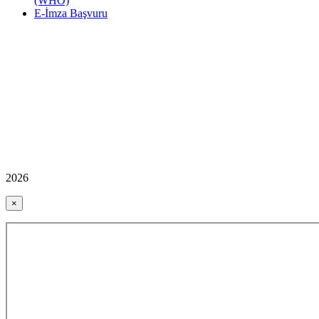
(WHO)
E-İmza Başvuru
2026
×