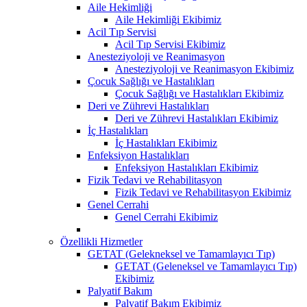
Aile Hekimliği
Aile Hekimliği Ekibimiz
Acil Tıp Servisi
Acil Tıp Servisi Ekibimiz
Anesteziyoloji ve Reanimasyon
Anesteziyoloji ve Reanimasyon Ekibimiz
Çocuk Sağlığı ve Hastalıkları
Çocuk Sağlığı ve Hastalıkları Ekibimiz
Deri ve Zührevi Hastalıkları
Deri ve Zührevi Hastalıkları Ekibimiz
İç Hastalıkları
İç Hastalıkları Ekibimiz
Enfeksiyon Hastalıkları
Enfeksiyon Hastalıkları Ekibimiz
Fizik Tedavi ve Rehabilitasyon
Fizik Tedavi ve Rehabilitasyon Ekibimiz
Genel Cerrahi
Genel Cerrahi Ekibimiz
Özellikli Hizmetler
GETAT (Gelekneksel ve Tamamlayıcı Tıp)
GETAT (Geleneksel ve Tamamlayıcı Tıp)
Ekibimiz
Palyatif Bakım
Palyatif Bakım Ekibimiz