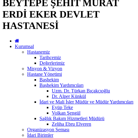
BEYTEPE ŞEHİT MURAT
ERDİ EKER DEVLET
HASTANESİ
Kurumsal
Hastanemiz
Tarihçemiz
Değerlerimiz
Misyon & Vizyon
Hastane Yönetimi
Başhekim
Başhekim Yardımcıları
Uzm. Dr. Türkan Bıçakçıoğlu
Dr. Alper Künkül
İdari ve Mali İşler Müdür ve Müdür Yardımcıları
Eyüp Teke
Volkan Şengül
Sağlık Bakım Hizmetleri Müdürü
Zeliha Ebru Elveren
Organizasyon Şeması
İdari Birimler