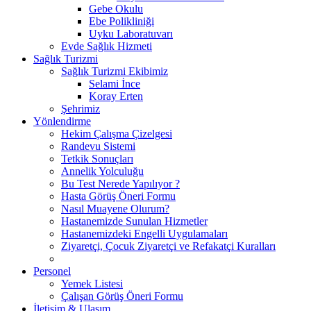
Gebe Okulu
Ebe Polikliniği
Uyku Laboratuvarı
Evde Sağlık Hizmeti
Sağlık Turizmi
Sağlık Turizmi Ekibimiz
Selami İnce
Koray Erten
Şehrimiz
Yönlendirme
Hekim Çalışma Çizelgesi
Randevu Sistemi
Tetkik Sonuçları
Annelik Yolculuğu
Bu Test Nerede Yapılıyor ?
Hasta Görüş Öneri Formu
Nasıl Muayene Olurum?
Hastanemizde Sunulan Hizmetler
Hastanemizdeki Engelli Uygulamaları
Ziyaretçi, Çocuk Ziyaretçi ve Refakatçi Kuralları
Personel
Yemek Listesi
Çalışan Görüş Öneri Formu
İletişim & Ulaşım