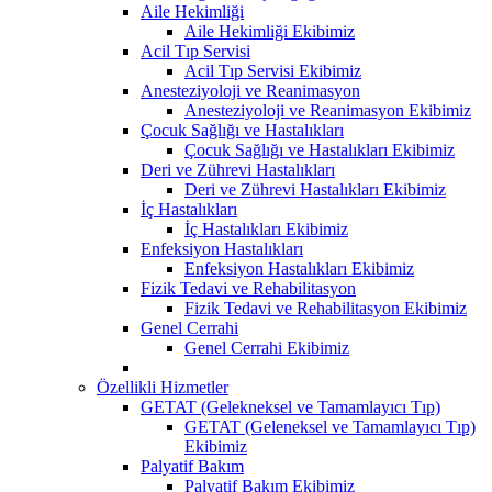
Aile Hekimliği
Aile Hekimliği Ekibimiz
Acil Tıp Servisi
Acil Tıp Servisi Ekibimiz
Anesteziyoloji ve Reanimasyon
Anesteziyoloji ve Reanimasyon Ekibimiz
Çocuk Sağlığı ve Hastalıkları
Çocuk Sağlığı ve Hastalıkları Ekibimiz
Deri ve Zührevi Hastalıkları
Deri ve Zührevi Hastalıkları Ekibimiz
İç Hastalıkları
İç Hastalıkları Ekibimiz
Enfeksiyon Hastalıkları
Enfeksiyon Hastalıkları Ekibimiz
Fizik Tedavi ve Rehabilitasyon
Fizik Tedavi ve Rehabilitasyon Ekibimiz
Genel Cerrahi
Genel Cerrahi Ekibimiz
Özellikli Hizmetler
GETAT (Gelekneksel ve Tamamlayıcı Tıp)
GETAT (Geleneksel ve Tamamlayıcı Tıp)
Ekibimiz
Palyatif Bakım
Palyatif Bakım Ekibimiz