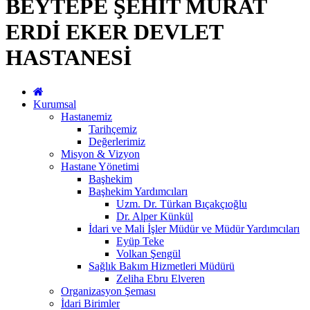
BEYTEPE ŞEHİT MURAT
ERDİ EKER DEVLET
HASTANESİ
Kurumsal
Hastanemiz
Tarihçemiz
Değerlerimiz
Misyon & Vizyon
Hastane Yönetimi
Başhekim
Başhekim Yardımcıları
Uzm. Dr. Türkan Bıçakçıoğlu
Dr. Alper Künkül
İdari ve Mali İşler Müdür ve Müdür Yardımcıları
Eyüp Teke
Volkan Şengül
Sağlık Bakım Hizmetleri Müdürü
Zeliha Ebru Elveren
Organizasyon Şeması
İdari Birimler