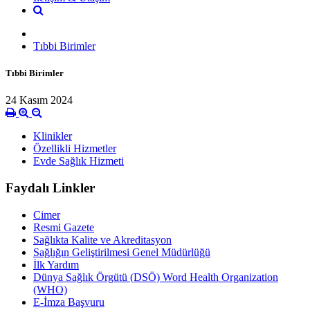
Tıbbi Birimler
Tıbbi Birimler
24 Kasım 2024
Klinikler
Özellikli Hizmetler
Evde Sağlık Hizmeti
Faydalı Linkler
Cimer
Resmi Gazete
Sağlıkta Kalite ve Akreditasyon
Sağlığın Geliştirilmesi Genel Müdürlüğü
İlk Yardım
Dünya Sağlık Örgütü (DSÖ) Word Health Organization
(WHO)
E-İmza Başvuru