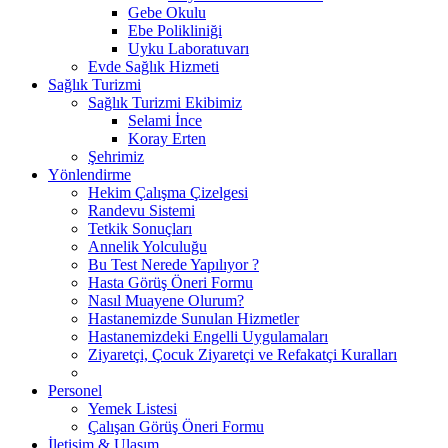
Gebe Okulu
Ebe Polikliniği
Uyku Laboratuvarı
Evde Sağlık Hizmeti
Sağlık Turizmi
Sağlık Turizmi Ekibimiz
Selami İnce
Koray Erten
Şehrimiz
Yönlendirme
Hekim Çalışma Çizelgesi
Randevu Sistemi
Tetkik Sonuçları
Annelik Yolculuğu
Bu Test Nerede Yapılıyor ?
Hasta Görüş Öneri Formu
Nasıl Muayene Olurum?
Hastanemizde Sunulan Hizmetler
Hastanemizdeki Engelli Uygulamaları
Ziyaretçi, Çocuk Ziyaretçi ve Refakatçi Kuralları
Personel
Yemek Listesi
Çalışan Görüş Öneri Formu
İletişim & Ulaşım