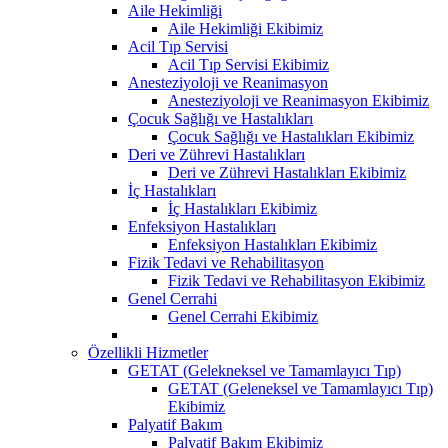
Aile Hekimliği
Aile Hekimliği Ekibimiz
Acil Tıp Servisi
Acil Tıp Servisi Ekibimiz
Anesteziyoloji ve Reanimasyon
Anesteziyoloji ve Reanimasyon Ekibimiz
Çocuk Sağlığı ve Hastalıkları
Çocuk Sağlığı ve Hastalıkları Ekibimiz
Deri ve Zührevi Hastalıkları
Deri ve Zührevi Hastalıkları Ekibimiz
İç Hastalıkları
İç Hastalıkları Ekibimiz
Enfeksiyon Hastalıkları
Enfeksiyon Hastalıkları Ekibimiz
Fizik Tedavi ve Rehabilitasyon
Fizik Tedavi ve Rehabilitasyon Ekibimiz
Genel Cerrahi
Genel Cerrahi Ekibimiz
Özellikli Hizmetler
GETAT (Gelekneksel ve Tamamlayıcı Tıp)
GETAT (Geleneksel ve Tamamlayıcı Tıp)
Ekibimiz
Palyatif Bakım
Palyatif Bakım Ekibimiz