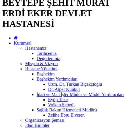
BEYTEPE ŞEHİT MURAT
ERDİ EKER DEVLET
HASTANESİ
Kurumsal
Hastanemiz
Tarihçemiz
Değerlerimiz
Misyon & Vizyon
Hastane Yönetimi
Başhekim
Başhekim Yardımcıları
Uzm. Dr. Türkan Bıçakçıoğlu
Dr. Alper Künkül
İdari ve Mali İşler Müdür ve Müdür Yardımcıları
Eyüp Teke
Volkan Şengül
Sağlık Bakım Hizmetleri Müdürü
Zeliha Ebru Elveren
Organizasyon Şeması
İdari Birimler