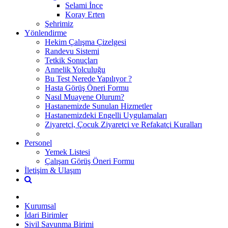
Selami İnce
Koray Erten
Şehrimiz
Yönlendirme
Hekim Çalışma Çizelgesi
Randevu Sistemi
Tetkik Sonuçları
Annelik Yolculuğu
Bu Test Nerede Yapılıyor ?
Hasta Görüş Öneri Formu
Nasıl Muayene Olurum?
Hastanemizde Sunulan Hizmetler
Hastanemizdeki Engelli Uygulamaları
Ziyaretçi, Çocuk Ziyaretçi ve Refakatçi Kuralları
Personel
Yemek Listesi
Çalışan Görüş Öneri Formu
İletişim & Ulaşım
Kurumsal
İdari Birimler
Sivil Savunma Birimi