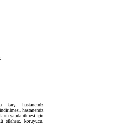
.
ra karşı hastanemiz
 indirilmesi, hastanemiz
ların yapılabilmesi için
lü silahsız, koruyucu,