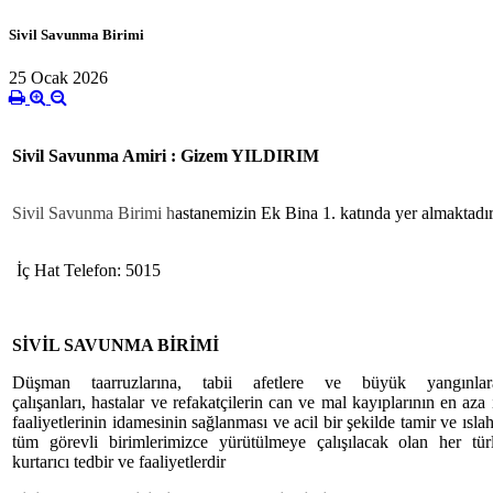
Sivil Savunma Birimi
25 Ocak 2026
Sivil Savunma Amiri : Gizem YILDIRIM
Sivil Savunma Birimi h
astanemizin Ek Bina 1. katında yer almaktadır
İç Hat Telefon: 5015
SİVİL SAVUNMA BİRİMİ
Düşman taarruzlarına, tabii afetlere ve büyük yangınla
çalışanları, hastalar ve refakatçilerin can ve mal kayıplarının en aza
faaliyetlerinin idamesinin sağlanması ve acil bir şekilde tamir ve ıslah
tüm görevli birimlerimizce yürütülmeye çalışılacak olan her tür
kurtarıcı tedbir ve faaliyetlerdir