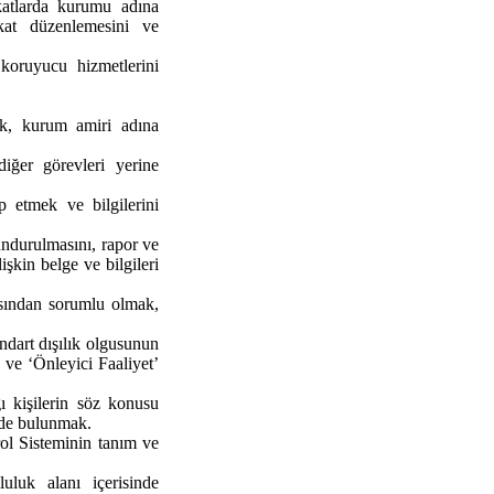
ikatlarda kurumu adına
ikat düzenlemesini ve
koruyucu hizmetlerini
k, kurum amiri adına
diğer görevleri yerine
ip etmek ve bilgilerini
lundurulmasını, rapor ve
şkin belge ve bilgileri
asından sorumlu olmak,
ndart dışılık olgusunun
’ ve ‘Önleyici Faaliyet’
ğı kişilerin söz konusu
rde bulunmak.
ol Sisteminin tanım ve
uluk alanı içerisinde