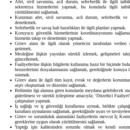
Afet, sivil savunma, acil durum, seferberlik ile ilgili tatb
sekreterya hizmetlerini yapmak, bu konularla ilgili tatb
yürütülmesini sağlamak.
Kurumun afet, sivil savunma, acil durum, seferberlik ve 
denetlemek.
Seferberlik ve savaş hali hazırlıkları ile ilgili planları yapmak.
Koruyucu güvenlik hizmetlerinin koordinasyonunu sağlama
hizmetin takip ve denetimini yapmak.
Görev alanı ile ilgili olarak yöneticisi tarafından verilen 
getirmek.
Mesleğine ilişkin yayınları sürekli izlemek, gelişmeleri tak
güncellemek.
Faaliyetlerine ilişkin bilgilerin kullanıma hazır bir biçimde bu
benzerlerinin dosyalanmasını sağlamak, gerektiğinde konuya ili
sunmak.
Görev alanı ile ilgili tüm kayıt, evrak ve değerlerin korunm
arşiv oluşturmak ve düzenini sağlamak.
Bölümün ilgi alanına giren konularda meydana gelebilecek sta
giderilmesi ve sürekli iyileştirme amacıyla; ‘Düzeltici Faaliyet
çalışmaları yapmak.
İş sağlığı ve iş güvenliği kurallarına uymak, birlikte çalıştı
kurallara uymalarını sağlamak, gerektiğinde uyarı ve tavsiyele
Görev ve sorumluluk alanındaki faaliyetlerin mevcut İç Kontr
gereklerine uygun olarak yürütülmesini sağlamak.
Yaptığı işin kalitesinden sorumlu olmak ve kendi soruml