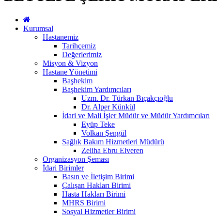
Kurumsal
Hastanemiz
Tarihçemiz
Değerlerimiz
Misyon & Vizyon
Hastane Yönetimi
Başhekim
Başhekim Yardımcıları
Uzm. Dr. Türkan Bıçakçıoğlu
Dr. Alper Künkül
İdari ve Mali İşler Müdür ve Müdür Yardımcıları
Eyüp Teke
Volkan Şengül
Sağlık Bakım Hizmetleri Müdürü
Zeliha Ebru Elveren
Organizasyon Şeması
İdari Birimler
Basın ve İletişim Birimi
Çalışan Hakları Birimi
Hasta Hakları Birimi
MHRS Birimi
Sosyal Hizmetler Birimi