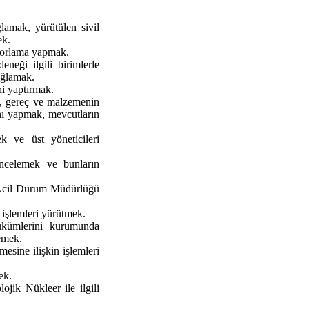
ğlamak, yürütülen sivil
ek.
raporlama yapmak.
eneği ilgili birimlerle
ağlamak.
ni yaptırmak.
aç, gereç ve malzemenin
ını yapmak, mevcutların
 ve üst yöneticileri
 incelemek ve bunların
 Acil Durum Müdürlüğü
 işlemleri yürütmek.
kümlerini kurumunda
emek.
mesine ilişkin işlemleri
ek.
jik Nükleer ile ilgili