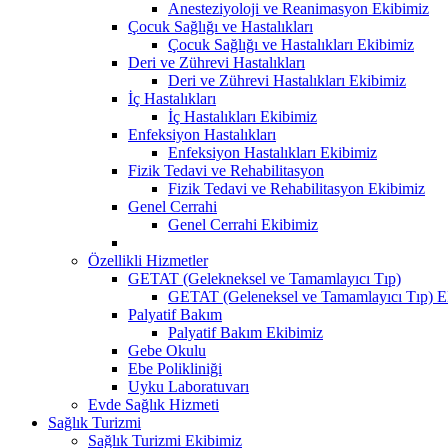
Anesteziyoloji ve Reanimasyon Ekibimiz
Çocuk Sağlığı ve Hastalıkları
Çocuk Sağlığı ve Hastalıkları Ekibimiz
Deri ve Zührevi Hastalıkları
Deri ve Zührevi Hastalıkları Ekibimiz
İç Hastalıkları
İç Hastalıkları Ekibimiz
Enfeksiyon Hastalıkları
Enfeksiyon Hastalıkları Ekibimiz
Fizik Tedavi ve Rehabilitasyon
Fizik Tedavi ve Rehabilitasyon Ekibimiz
Genel Cerrahi
Genel Cerrahi Ekibimiz
Özellikli Hizmetler
GETAT (Gelekneksel ve Tamamlayıcı Tıp)
GETAT (Geleneksel ve Tamamlayıcı Tıp) E
Palyatif Bakım
Palyatif Bakım Ekibimiz
Gebe Okulu
Ebe Polikliniği
Uyku Laboratuvarı
Evde Sağlık Hizmeti
Sağlık Turizmi
Sağlık Turizmi Ekibimiz