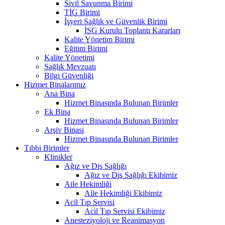
Sivil Savunma Birimi
TİG Birimi
İşyeri Sağlık ve Güvenlik Birimi
İSG Kurulu Toplantı Kararları
Kalite Yönetim Birimi
Eğitim Birimi
Kalite Yönetimi
Sağlık Mevzuatı
Bilgi Güvenliği
Hizmet Binalarımız
Ana Bina
Hizmet Binasında Bulunan Birimler
Ek Bina
Hizmet Binasında Bulunan Birimler
Arşiv Binası
Hizmet Binasında Bulunan Birimler
Tıbbi Birimler
Klinikler
Ağız ve Diş Sağlığı
Ağız ve Diş Sağlığı Ekibimiz
Aile Hekimliği
Aile Hekimliği Ekibimiz
Acil Tıp Servisi
Acil Tıp Servisi Ekibimiz
Anesteziyoloji ve Reanimasyon