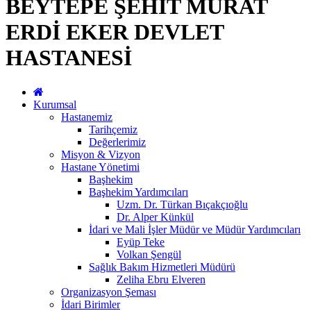
BEYTEPE ŞEHİT MURAT
ERDİ EKER DEVLET
HASTANESİ
Kurumsal
Hastanemiz
Tarihçemiz
Değerlerimiz
Misyon & Vizyon
Hastane Yönetimi
Başhekim
Başhekim Yardımcıları
Uzm. Dr. Türkan Bıçakçıoğlu
Dr. Alper Künkül
İdari ve Mali İşler Müdür ve Müdür Yardımcıları
Eyüp Teke
Volkan Şengül
Sağlık Bakım Hizmetleri Müdürü
Zeliha Ebru Elveren
Organizasyon Şeması
İdari Birimler