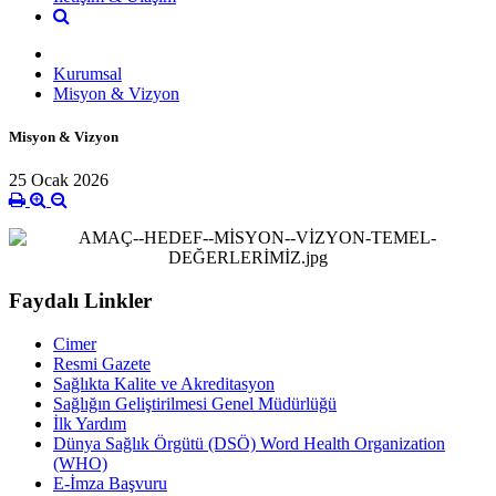
Kurumsal
Misyon & Vizyon
Misyon & Vizyon
25 Ocak 2026
Faydalı Linkler
Cimer
Resmi Gazete
Sağlıkta Kalite ve Akreditasyon
Sağlığın Geliştirilmesi Genel Müdürlüğü
İlk Yardım
Dünya Sağlık Örgütü (DSÖ) Word Health Organization
(WHO)
E-İmza Başvuru