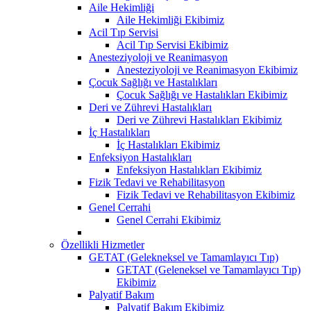
Aile Hekimliği
Aile Hekimliği Ekibimiz
Acil Tıp Servisi
Acil Tıp Servisi Ekibimiz
Anesteziyoloji ve Reanimasyon
Anesteziyoloji ve Reanimasyon Ekibimiz
Çocuk Sağlığı ve Hastalıkları
Çocuk Sağlığı ve Hastalıkları Ekibimiz
Deri ve Zührevi Hastalıkları
Deri ve Zührevi Hastalıkları Ekibimiz
İç Hastalıkları
İç Hastalıkları Ekibimiz
Enfeksiyon Hastalıkları
Enfeksiyon Hastalıkları Ekibimiz
Fizik Tedavi ve Rehabilitasyon
Fizik Tedavi ve Rehabilitasyon Ekibimiz
Genel Cerrahi
Genel Cerrahi Ekibimiz
Özellikli Hizmetler
GETAT (Gelekneksel ve Tamamlayıcı Tıp)
GETAT (Geleneksel ve Tamamlayıcı Tıp)
Ekibimiz
Palyatif Bakım
Palyatif Bakım Ekibimiz