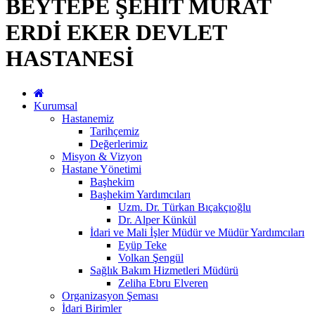
BEYTEPE ŞEHİT MURAT
ERDİ EKER DEVLET
HASTANESİ
Kurumsal
Hastanemiz
Tarihçemiz
Değerlerimiz
Misyon & Vizyon
Hastane Yönetimi
Başhekim
Başhekim Yardımcıları
Uzm. Dr. Türkan Bıçakçıoğlu
Dr. Alper Künkül
İdari ve Mali İşler Müdür ve Müdür Yardımcıları
Eyüp Teke
Volkan Şengül
Sağlık Bakım Hizmetleri Müdürü
Zeliha Ebru Elveren
Organizasyon Şeması
İdari Birimler