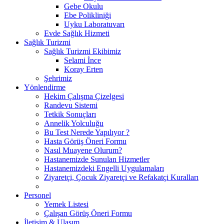
Gebe Okulu
Ebe Polikliniği
Uyku Laboratuvarı
Evde Sağlık Hizmeti
Sağlık Turizmi
Sağlık Turizmi Ekibimiz
Selami İnce
Koray Erten
Şehrimiz
Yönlendirme
Hekim Çalışma Çizelgesi
Randevu Sistemi
Tetkik Sonuçları
Annelik Yolculuğu
Bu Test Nerede Yapılıyor ?
Hasta Görüş Öneri Formu
Nasıl Muayene Olurum?
Hastanemizde Sunulan Hizmetler
Hastanemizdeki Engelli Uygulamaları
Ziyaretçi, Çocuk Ziyaretçi ve Refakatçi Kuralları
Personel
Yemek Listesi
Çalışan Görüş Öneri Formu
İletişim & Ulaşım