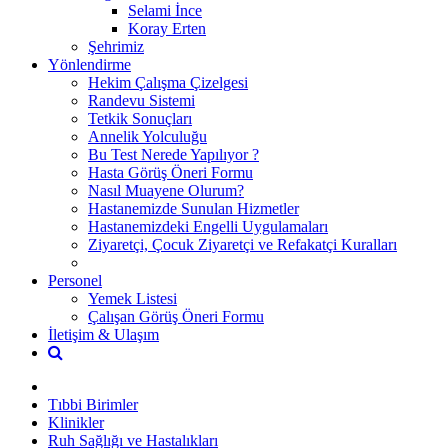
Selami İnce
Koray Erten
Şehrimiz
Yönlendirme
Hekim Çalışma Çizelgesi
Randevu Sistemi
Tetkik Sonuçları
Annelik Yolculuğu
Bu Test Nerede Yapılıyor ?
Hasta Görüş Öneri Formu
Nasıl Muayene Olurum?
Hastanemizde Sunulan Hizmetler
Hastanemizdeki Engelli Uygulamaları
Ziyaretçi, Çocuk Ziyaretçi ve Refakatçi Kuralları
Personel
Yemek Listesi
Çalışan Görüş Öneri Formu
İletişim & Ulaşım
Tıbbi Birimler
Klinikler
Ruh Sağlığı ve Hastalıkları