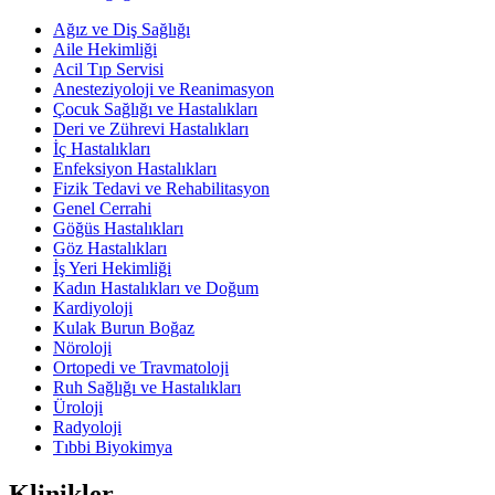
Ağız ve Diş Sağlığı
Aile Hekimliği
Acil Tıp Servisi
Anesteziyoloji ve Reanimasyon
Çocuk Sağlığı ve Hastalıkları
Deri ve Zührevi Hastalıkları
İç Hastalıkları
Enfeksiyon Hastalıkları
Fizik Tedavi ve Rehabilitasyon
Genel Cerrahi
Göğüs Hastalıkları
Göz Hastalıkları
İş Yeri Hekimliği
Kadın Hastalıkları ve Doğum
Kardiyoloji
Kulak Burun Boğaz
Nöroloji
Ortopedi ve Travmatoloji
Ruh Sağlığı ve Hastalıkları
Üroloji
Radyoloji
Tıbbi Biyokimya
Klinikler