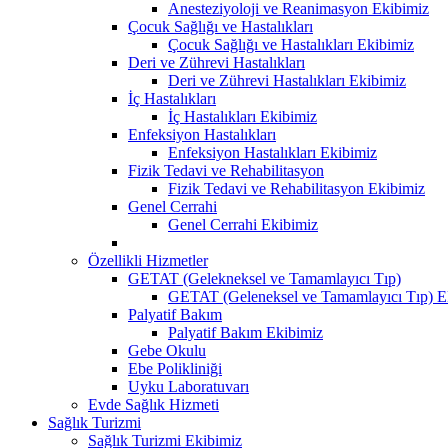
Anesteziyoloji ve Reanimasyon Ekibimiz
Çocuk Sağlığı ve Hastalıkları
Çocuk Sağlığı ve Hastalıkları Ekibimiz
Deri ve Zührevi Hastalıkları
Deri ve Zührevi Hastalıkları Ekibimiz
İç Hastalıkları
İç Hastalıkları Ekibimiz
Enfeksiyon Hastalıkları
Enfeksiyon Hastalıkları Ekibimiz
Fizik Tedavi ve Rehabilitasyon
Fizik Tedavi ve Rehabilitasyon Ekibimiz
Genel Cerrahi
Genel Cerrahi Ekibimiz
Özellikli Hizmetler
GETAT (Gelekneksel ve Tamamlayıcı Tıp)
GETAT (Geleneksel ve Tamamlayıcı Tıp) E
Palyatif Bakım
Palyatif Bakım Ekibimiz
Gebe Okulu
Ebe Polikliniği
Uyku Laboratuvarı
Evde Sağlık Hizmeti
Sağlık Turizmi
Sağlık Turizmi Ekibimiz