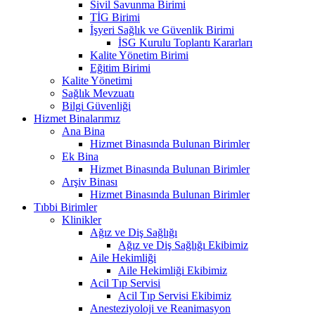
Sivil Savunma Birimi
TİG Birimi
İşyeri Sağlık ve Güvenlik Birimi
İSG Kurulu Toplantı Kararları
Kalite Yönetim Birimi
Eğitim Birimi
Kalite Yönetimi
Sağlık Mevzuatı
Bilgi Güvenliği
Hizmet Binalarımız
Ana Bina
Hizmet Binasında Bulunan Birimler
Ek Bina
Hizmet Binasında Bulunan Birimler
Arşiv Binası
Hizmet Binasında Bulunan Birimler
Tıbbi Birimler
Klinikler
Ağız ve Diş Sağlığı
Ağız ve Diş Sağlığı Ekibimiz
Aile Hekimliği
Aile Hekimliği Ekibimiz
Acil Tıp Servisi
Acil Tıp Servisi Ekibimiz
Anesteziyoloji ve Reanimasyon