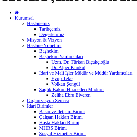
Kurumsal
Hastanemiz
Tarihçemiz
Değerlerimiz
Misyon & Vizyon
Hastane Yönetimi
Başhekim
Başhekim Yardımcıları
Uzm. Dr. Türkan Bıçakçıoğlu
Dr. Alper Künkül
İdari ve Mali İşler Müdür ve Müdür Yardımcıları
Eyüp Teke
Volkan Şengül
Sağlık Bakım Hizmetleri Müdürü
Zeliha Ebru Elveren
Organizasyon Şeması
İdari Birimler
Basın ve İletişim Birimi
Çalışan Hakları Birimi
Hasta Hakları Birimi
MHRS Birimi
Sosyal Hizmetler Birimi